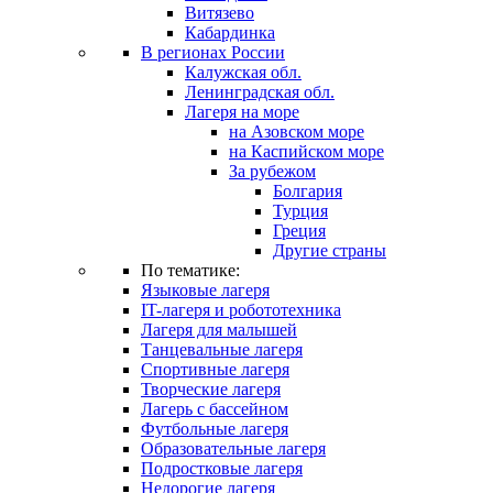
Витязево
Кабардинка
В регионах России
Калужская обл.
Ленинградская обл.
Лагеря на море
на Азовском море
на Каспийском море
За рубежом
Болгария
Турция
Греция
Другие страны
По тематике:
Языковые лагеря
IT-лагеря и робототехника
Лагеря для малышей
Танцевальные лагеря
Спортивные лагеря
Творческие лагеря
Лагерь с бассейном
Футбольные лагеря
Образовательные лагеря
Подростковые лагеря
Недорогие лагеря