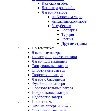
Калужская обл.
Ленинградская обл.
Лагеря на море
на Азовском море
на Каспийском море
За рубежом
Болгария
Турция
Греция
Другие страны
По тематике:
Языковые лагеря
IT-лагеря и робототехника
Лагеря для малышей
Танцевальные лагеря
Спортивные лагеря
Творческие лагеря
Лагерь с бассейном
Футбольные лагеря
Образовательные лагеря
Подростковые лагеря
Недорогие лагеря
По сезонам:
Зимние лагеря 2025-26
Осенние лагеря 2026