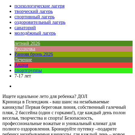
психологические лагеря
творческий лагерь
спортивный лагерь
оздоровительный лагерь
санаторий
молодёжный лагерь
летний 2026
Рассрочка
Ранняя бронь 2026
Лечение
Акция
спортгруппы
7-17 лет
Ищете идеальное лето для ребенка? ДОЛ
Криница в Геленджик - ваш шанс на незабываемые
каникулы! Первая береговая линия, собственный галечный
пляж, 2 бассейна (один с горками!), где каждый день полон
веселья, творчества и спорта! Безопасность,
профессиональные вожатые и уникальный климат для
полного оздоровления. Бронируйте путевку –подарите
ребенку незабываемые каникулы, где каждый день – новое