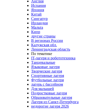
Англия
Испания
Япония
Китай
Сингапур
Ирландия
Мальта
Кипр
другие страны
В регионах России
Калужская обл.
Ленинградская область
По тематике
IT-лагеря и робототехника
Танцевальные
Языковые лагеря
Творческие лагеря
Спортивные лагеря
Футбольные лагеря
лагерь с бассейном
Для малышей
Подростковые лагеря
Образовательные лагеря
Лагеря из Санкт-Петербурга
недорогие лагеря 2026