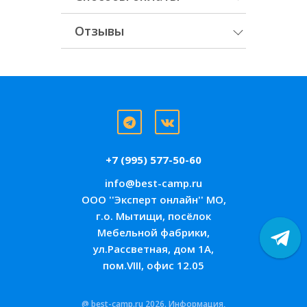
Отзывы
+7 (995) 577-50-60
info@best-camp.ru
ООО ''Эксперт онлайн'' МО,
г.о. Мытищи, посёлок
Мебельной фабрики,
ул.Рассветная, дом 1А,
пом.VIII, офис 12.05
@ best-camp.ru 2026. Информация,