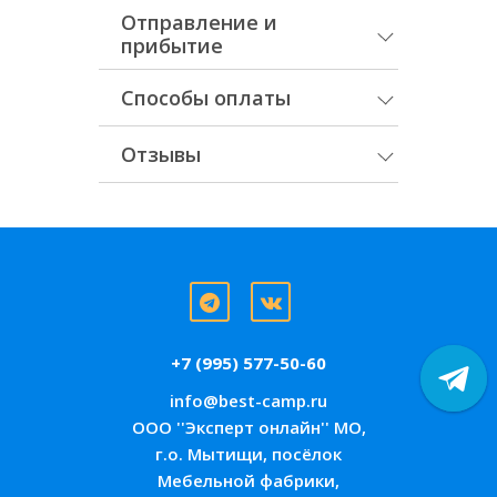
Отправление и
прибытие
Способы оплаты
Отзывы
+7 (995) 577-50-60
info@best-camp.ru
ООО ''Эксперт онлайн'' МО,
г.о. Мытищи, посёлок
Мебельной фабрики,