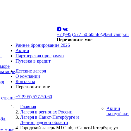
+7 (995) 577-50-60
info@best-camp.ru
Перезвоните мне
Раннее бронирование 2026
Акции
.
Партнерская программа
Путевка в кредит
 море
Детские лагеря
ом море
О компании
Контакты
ия
Перезвоните мне
+7 (995) 577-50-60
 страны
Главная
Акции
Лагеря в регионах России
на путёвки
Лагеря в Санкт-Петербурге и
бл.
Ленинградской области
Городской лагерь MJ Club, г.Санкт-Петербург, ул.
ом море