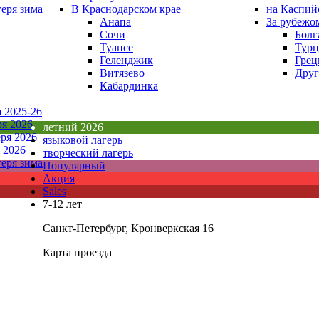
еря зима
В Краснодарском крае
на Каспий
Анапа
За рубежо
Сочи
Болг
Туапсе
Турц
Геленджик
Грец
Витязево
Друг
Кабардинка
 2025-26
ря 2026
летний 2026
ря 2026
языковой лагерь
 2026
творческий лагерь
еря зима
Популярный
Акция
Sales
7-12 лет
Санкт-Петербург, Кронверкская 16
Карта проезда