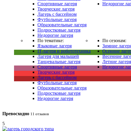
Спортивные лагеря
Недорогие лаг
Творческие лагеря
Лагерь с бассейном
Футбольные лагеря
Образовательные лагеря
Подростковые лагеря
Недорогие лагеря
По тематике:
По сезонам:
Языковые лагеря
Зимние лагеря
IT-лагеря и робототехника
Осенние лаге
Лагеря для малышей
Весенние лаге
Танцевальные лагеря
Летние лагеря
Спортивные лагеря
Недорогие лаг
Творческие лагеря
Лагерь с бассейном
Футбольные лагеря
Образовательные лагеря
Подростковые лагеря
Недорогие лагеря
Превосходно
11 отзывов
5