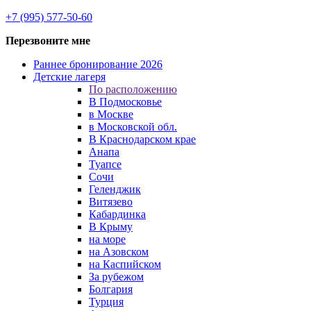
+7 (995) 577-50-60
Перезвоните мне
Раннее бронирование 2026
Детские лагеря
По расположению
В Подмосковье
в Москве
в Московской обл.
В Краснодарском крае
Анапа
Туапсе
Сочи
Геленджик
Витязево
Кабардинка
В Крыму
на море
на Азовском
на Каспийском
За рубежом
Болгария
Турция