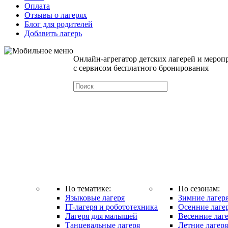
Оплата
Отзывы о лагерях
Блог для родителей
Добавить лагерь
Онлайн-агрегатор детских лагерей и мероп
с сервисом бесплатного бронирования
По тематике:
По сезонам:
Языковые лагеря
Зимние лагеря
IT-лагеря и робототехника
Осенние лаге
Лагеря для малышей
Весенние лаге
Танцевальные лагеря
Летние лагеря