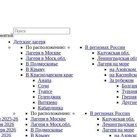
риятий
Детские лагеря
По расположению:
В регионах России
Лагеря в Москве
Калужская обл.
Лагеря в Моск.обл.
Ленинградская обл
В Подмосковье
Лагеря на море
В Крыму
на Азовском
В Краснодарском крае
на Каспийск
Анапа
За рубежом
Сочи
Болгар
Туапсе
Турция
Геленджик
Греция
Витязево
Другие
Кабардинка
По расположению:
В регионах России
 2025-26
Лагеря в Москве
Калужская обл.
ря 2026
Лагеря в Моск.обл.
Ленинградская о
ря 2026
В Подмосковье
Лагеря на море
 2026
В Крыму
на Азовск