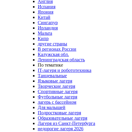
Англия
Испания
Япония
Китай
Сингапур
Ирландия
Мальта
Кипр
другие страны
В регионах России
Калужская обл.
Ленинградская область
По тематике
IT-лагеря и робототехника
Танцевальные
Языковые лагеря
Творческие лагеря
Спортивные лагеря
Футбольные лагеря
лагерь с бассейном
Для малышей
Подростковые лагеря
Образовательные лагеря
Лагеря из Санкт-Петербурга
недорогие лагеря 2026