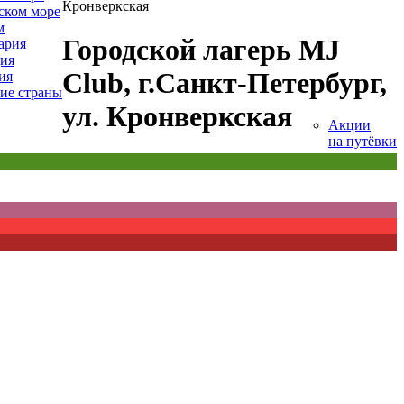
Кронверкская
ском море
м
Городской лагерь MJ
ария
ия
Club, г.Санкт-Петербург,
ия
ие страны
ул. Кронверкская
Акции
на путёвки