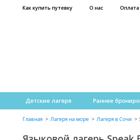
Как купить путевку
О нас
Оплата
Онлайн-агр
с се
Детские лагеря
Раннее брониро
Главная
Лагеря на море
Лагеря в Сочи
Языковой лагерь Speak E