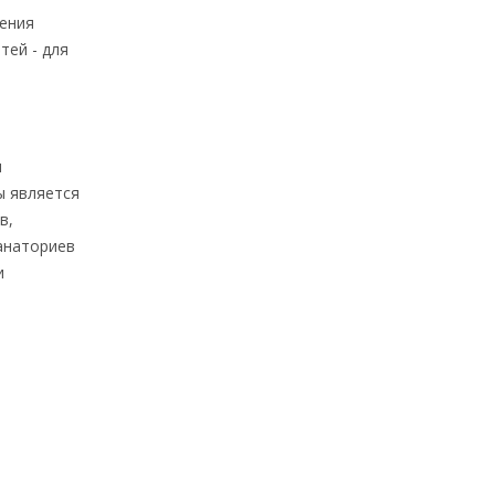
чения
тей - для
я
ы является
в,
анаториев
и