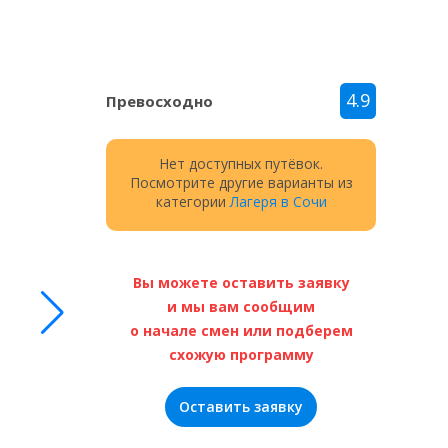
4.9
Превосходно
Нет доступных путёвок.
Посмотрите другие варианты из
категории
Лагеря в Сочи
Вы можете оставить заявку
и мы вам сообщим
о начале смен или подберем
схожую программу
Оставить заявку