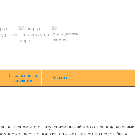
Отправление и
Отзывы
прибытие
агерь на Черном море с изучением английского с преподавателями
громное количество положительных отзывов, интереснейшая