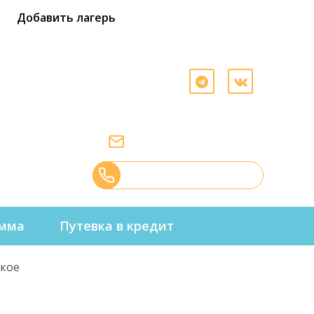
Добавить лагерь
иятий
+7 (995) 577-50-60
info@best-camp.ru
Перезвоните мне
амма
Путевка в кредит
ское