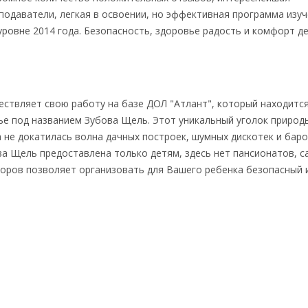
одаватели, легкая в освоении, но эффективная программа изу
уровне 2014 года. Безопасность, здоровье радость и комфорт де
уществляет свою работу на базе ДОЛ "Атлант", который находитс
е под названием Зубова Щель. Этот уникальный уголок природ
а не докатилась волна дачных построек, шумных дискотек и баро
а Щель предоставлена только детям, здесь нет пансионатов, с
торов позволяет организовать для Вашего ребенка безопасный 