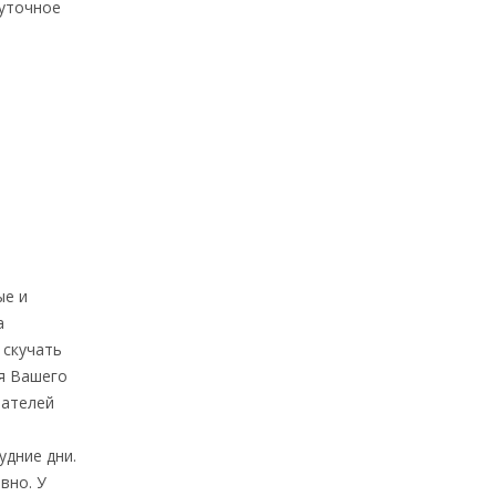
суточное
ые и
а
 скучать
ия Вашего
вателей
удние дни.
вно. У