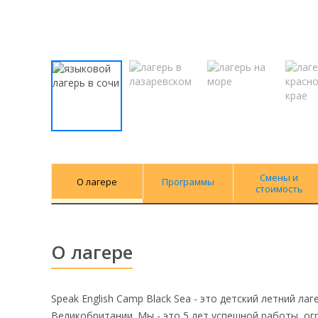
Смены и
О лагере
Программы
стоимость
О лагере
Speak English Camp Black Sea - это детский летний л
Великобритании. Мы - это 5 лет успешной работы, о