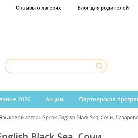
Отзывы о лагерях
Блог для родителей
егатор детских лагерей и меропр
рвисом бесплатного бронирования
вание 2026
Акции
Партнерская прогр
Языковой лагерь Speak English Black Sea, Сочи, Лазарев
nglish Black Sea, Сочи