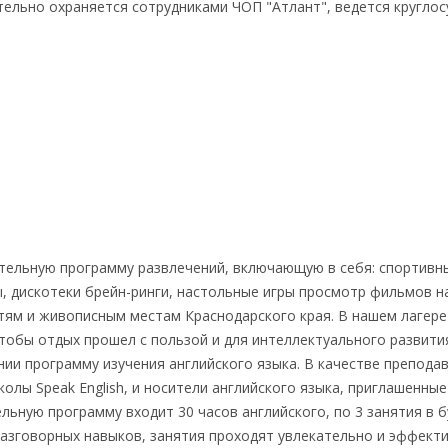
ельно охраняется сотрудниками ЧОП "Атлант", ведется кругло
тельную программу развлечений, включающую в себя: спортивн
ы, дискотеки брейн-ринги, настольные игры просмотр фильмов н
тям и живописным местам Краснодарского края. В нашем лагере
чтобы отдых прошел с пользой и для интеллектуального развит
нии программу изучения английского языка. В качестве препода
олы Speak English, и носители английского языка, приглашенные
льную программу входит 30 часов английского, по 3 занятия в б
азговорных навыков, занятия проходят увлекательно и эффекти