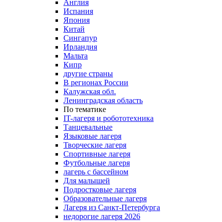
Англия
Испания
Япония
Китай
Сингапур
Ирландия
Мальта
Кипр
другие страны
В регионах России
Калужская обл.
Ленинградская область
По тематике
IT-лагеря и робототехника
Танцевальные
Языковые лагеря
Творческие лагеря
Спортивные лагеря
Футбольные лагеря
лагерь с бассейном
Для малышей
Подростковые лагеря
Образовательные лагеря
Лагеря из Санкт-Петербурга
недорогие лагеря 2026