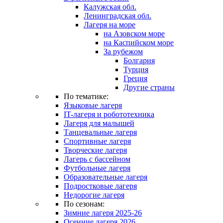
Калужская обл.
Ленинградская обл.
Лагеря на море
на Азовском море
на Каспийском море
За рубежом
Болгария
Турция
Греция
Другие страны
По тематике:
Языковые лагеря
IT-лагеря и робототехника
Лагеря для малышей
Танцевальные лагеря
Спортивные лагеря
Творческие лагеря
Лагерь с бассейном
Футбольные лагеря
Образовательные лагеря
Подростковые лагеря
Недорогие лагеря
По сезонам:
Зимние лагеря 2025-26
Осенние лагеря 2026