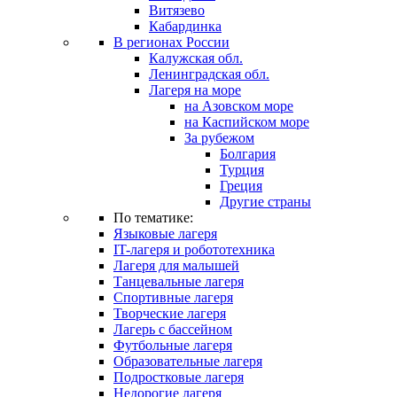
Витязево
Кабардинка
В регионах России
Калужская обл.
Ленинградская обл.
Лагеря на море
на Азовском море
на Каспийском море
За рубежом
Болгария
Турция
Греция
Другие страны
По тематике:
Языковые лагеря
IT-лагеря и робототехника
Лагеря для малышей
Танцевальные лагеря
Спортивные лагеря
Творческие лагеря
Лагерь с бассейном
Футбольные лагеря
Образовательные лагеря
Подростковые лагеря
Недорогие лагеря