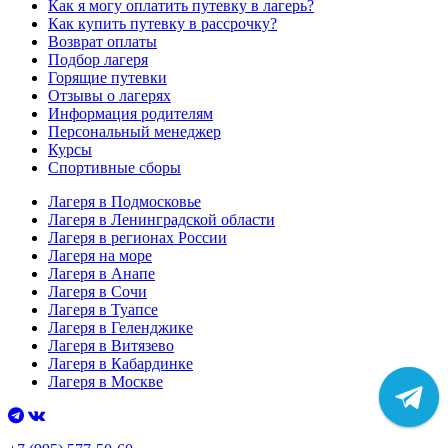
Как я могу оплатить путевку в лагерь?
Как купить путевку в рассрочку?
Возврат оплаты
Подбор лагеря
Горящие путевки
Отзывы о лагерях
Информация родителям
Персональный менеджер
Курсы
Спортивные сборы
Лагеря в Подмосковье
Лагеря в Ленинградской области
Лагеря в регионах России
Лагеря на море
Лагеря в Анапе
Лагеря в Сочи
Лагеря в Туапсе
Лагеря в Геленджике
Лагеря в Витязево
Лагеря в Кабардинке
Лагеря в Москве