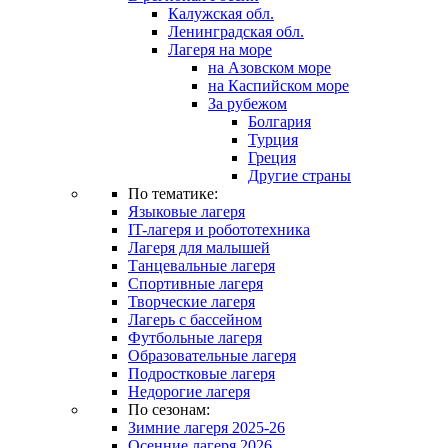
Калужская обл.
Ленинградская обл.
Лагеря на море
на Азовском море
на Каспийском море
За рубежом
Болгария
Турция
Греция
Другие страны
По тематике:
Языковые лагеря
IT-лагеря и робототехника
Лагеря для малышей
Танцевальные лагеря
Спортивные лагеря
Творческие лагеря
Лагерь с бассейном
Футбольные лагеря
Образовательные лагеря
Подростковые лагеря
Недорогие лагеря
По сезонам:
Зимние лагеря 2025-26
Осенние лагеря 2026