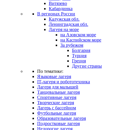
Витязево
Кабардинка
В регионах России
Калужская обл.
Ленинградская обл.
Лагеря на море
на Азовском море
на Каспийском море
За рубежом
Болгария
Турция
Греция
Другие страны
По тематике:
Языковые лагеря
IT-лагеря и робототехника
Лагеря для малышей
Танцевальные лагеря
Спортивные лагеря
Творческие лагеря
Лагерь с бассейном
Футбольные лагеря
Образовательные лагеря
Подростковые лагеря
Недорогие лагеря