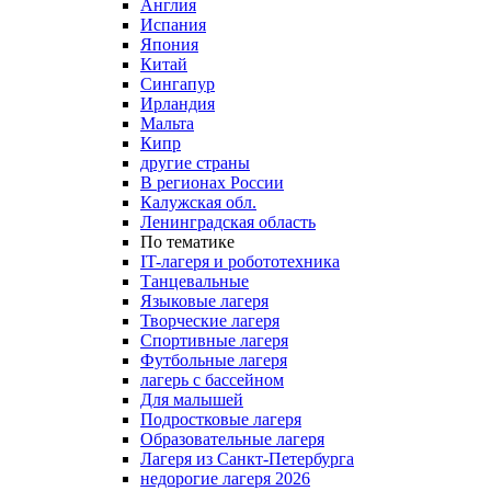
Англия
Испания
Япония
Китай
Сингапур
Ирландия
Мальта
Кипр
другие страны
В регионах России
Калужская обл.
Ленинградская область
По тематике
IT-лагеря и робототехника
Танцевальные
Языковые лагеря
Творческие лагеря
Спортивные лагеря
Футбольные лагеря
лагерь с бассейном
Для малышей
Подростковые лагеря
Образовательные лагеря
Лагеря из Санкт-Петербурга
недорогие лагеря 2026